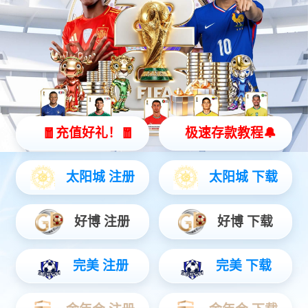
上一篇：
下一篇：