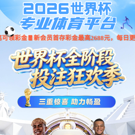
欢迎访问福建J9旗舰厅(china认证)学院！
2026年08月09日
福建J9旗舰厅(china认证)学院
校园视线
校园视线
当前位置：
首页
校园视线
校园视线
2025届毕业生毕业快乐！
发布时间：2025-06-26
浏览次数：