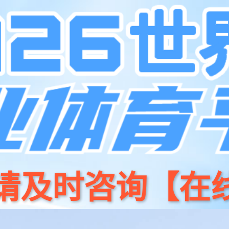
【网站地图】
【sitemap】
提示：无效的文章参数！
首页
关闭此页