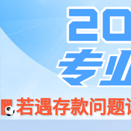
J9旗舰厅(china认证)公司官网